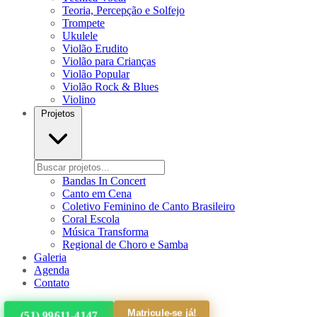
Teoria, Percepção e Solfejo
Trompete
Ukulele
Violão Erudito
Violão para Crianças
Violão Popular
Violão Rock & Blues
Violino
Projetos
Bandas In Concert
Canto em Cena
Coletivo Feminino de Canto Brasileiro
Coral Escola
Música Transforma
Regional de Choro e Samba
Galeria
Agenda
Contato
Matricule-se já!
(51) 99611-4147