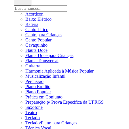
Acordeon
Baixo Elétrico
Bateria
Canto Lírico
Canto para Crianças
Canto Popular
Cavaquinho
Flauta Doce
Flauta Doce para Crianças
Flauta Transversal
Guitarra
Harmonia Aplicada à Música Popular
Musicalização Infantil
Percussão
Piano Erudito
Piano Popular
Prática em Conjunto
Preparação p/ Prova Específica da UFRGS
Saxofone
Teatro
Teclado
Teclado/Piano para Crianças
Técnica Vocal