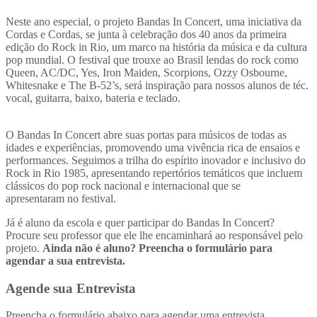
Neste ano especial, o projeto Bandas In Concert, uma iniciativa da
Cordas e Cordas, se junta à celebração dos 40 anos da primeira
edição do Rock in Rio, um marco na história da música e da cultura
pop mundial. O festival que trouxe ao Brasil lendas do rock como
Queen, AC/DC, Yes, Iron Maiden, Scorpions, Ozzy Osbourne,
Whitesnake e The B-52’s, será inspiração para nossos alunos de téc.
vocal, guitarra, baixo, bateria e teclado.
O Bandas In Concert abre suas portas para músicos de todas as
idades e experiências, promovendo uma vivência rica de ensaios e
performances. Seguimos a trilha do espírito inovador e inclusivo do
Rock in Rio 1985, apresentando repertórios temáticos que incluem
clássicos do pop rock nacional e internacional que se
apresentaram no festival.
Já é aluno da escola e quer participar do Bandas In Concert?
Procure seu professor que ele lhe encaminhará ao responsável pelo
projeto.
Ainda não é aluno? Preencha o formulário para
agendar a sua entrevista.
Agende sua Entrevista
Preencha o formulário abaixo para agendar uma entrevista.