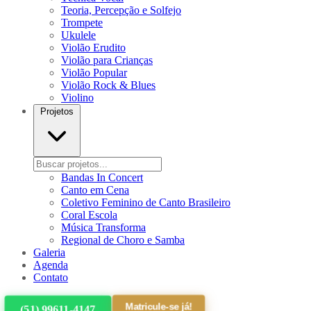
Teoria, Percepção e Solfejo
Trompete
Ukulele
Violão Erudito
Violão para Crianças
Violão Popular
Violão Rock & Blues
Violino
Projetos
Bandas In Concert
Canto em Cena
Coletivo Feminino de Canto Brasileiro
Coral Escola
Música Transforma
Regional de Choro e Samba
Galeria
Agenda
Contato
Matricule-se já!
(51) 99611-4147