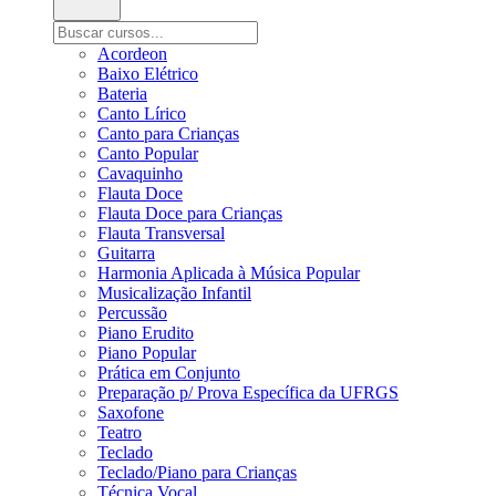
Acordeon
Baixo Elétrico
Bateria
Canto Lírico
Canto para Crianças
Canto Popular
Cavaquinho
Flauta Doce
Flauta Doce para Crianças
Flauta Transversal
Guitarra
Harmonia Aplicada à Música Popular
Musicalização Infantil
Percussão
Piano Erudito
Piano Popular
Prática em Conjunto
Preparação p/ Prova Específica da UFRGS
Saxofone
Teatro
Teclado
Teclado/Piano para Crianças
Técnica Vocal