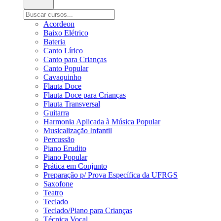
Acordeon
Baixo Elétrico
Bateria
Canto Lírico
Canto para Crianças
Canto Popular
Cavaquinho
Flauta Doce
Flauta Doce para Crianças
Flauta Transversal
Guitarra
Harmonia Aplicada à Música Popular
Musicalização Infantil
Percussão
Piano Erudito
Piano Popular
Prática em Conjunto
Preparação p/ Prova Específica da UFRGS
Saxofone
Teatro
Teclado
Teclado/Piano para Crianças
Técnica Vocal