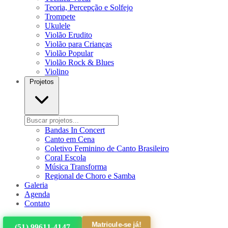
Teoria, Percepção e Solfejo
Trompete
Ukulele
Violão Erudito
Violão para Crianças
Violão Popular
Violão Rock & Blues
Violino
Projetos
Bandas In Concert
Canto em Cena
Coletivo Feminino de Canto Brasileiro
Coral Escola
Música Transforma
Regional de Choro e Samba
Galeria
Agenda
Contato
Matricule-se já!
(51) 99611-4147