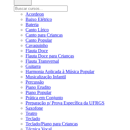
Acordeon
Baixo Elétrico
Bateria
Canto Lírico
Canto para Crianças
Canto Popular
Cavaquinho
Flauta Doce
Flauta Doce para Crianças
Flauta Transversal
Guitarra
Harmonia Aplicada à Música Popular
Musicalização Infantil
Percussão
Piano Erudito
Piano Popular
Prática em Conjunto
Preparação p/ Prova Específica da UFRGS
Saxofone
Teatro
Teclado
Teclado/Piano para Crianças
Técnica Vocal