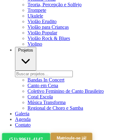
Teoria, Percepção e Solfejo
Trompete
Ukulele
Violão Erudito
Violão para Crianças
Violão Popular
Violão Rock & Blues
Violino
Projetos
Bandas In Concert
Canto em Cena
Coletivo Feminino de Canto Brasileiro
Coral Escola
Música Transforma
Regional de Choro e Samba
Galeria
Agenda
Contato
Matricule-se já!
(51) 99611-4147