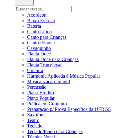
Acordeon
Baixo Elétrico
Bateria
Canto Lírico
Canto para Crianças
Canto Popular
Cavaquinho
Flauta Doce
Flauta Doce para Crianças
Flauta Transversal
Guitarra
Harmonia Aplicada à Música Popular
Musicalização Infantil
Percussão
Piano Erudito
Piano Popular
Prática em Conjunto
Preparação p/ Prova Específica da UFRGS
Saxofone
Teatro
Teclado
Teclado/Piano para Crianças
Técnica Vocal