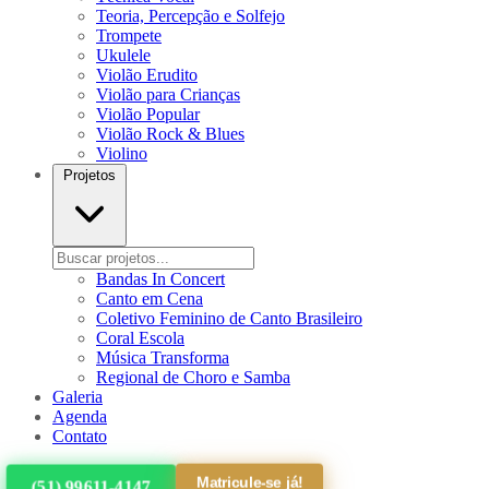
Teoria, Percepção e Solfejo
Trompete
Ukulele
Violão Erudito
Violão para Crianças
Violão Popular
Violão Rock & Blues
Violino
Projetos
Bandas In Concert
Canto em Cena
Coletivo Feminino de Canto Brasileiro
Coral Escola
Música Transforma
Regional de Choro e Samba
Galeria
Agenda
Contato
Matricule-se já!
(51) 99611-4147