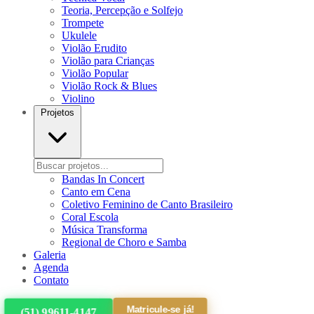
Teoria, Percepção e Solfejo
Trompete
Ukulele
Violão Erudito
Violão para Crianças
Violão Popular
Violão Rock & Blues
Violino
Projetos
Bandas In Concert
Canto em Cena
Coletivo Feminino de Canto Brasileiro
Coral Escola
Música Transforma
Regional de Choro e Samba
Galeria
Agenda
Contato
Matricule-se já!
(51) 99611-4147