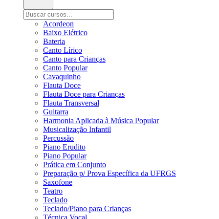
Acordeon
Baixo Elétrico
Bateria
Canto Lírico
Canto para Crianças
Canto Popular
Cavaquinho
Flauta Doce
Flauta Doce para Crianças
Flauta Transversal
Guitarra
Harmonia Aplicada à Música Popular
Musicalização Infantil
Percussão
Piano Erudito
Piano Popular
Prática em Conjunto
Preparação p/ Prova Específica da UFRGS
Saxofone
Teatro
Teclado
Teclado/Piano para Crianças
Técnica Vocal