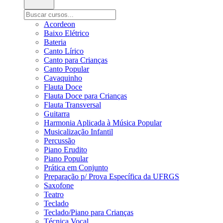
Acordeon
Baixo Elétrico
Bateria
Canto Lírico
Canto para Crianças
Canto Popular
Cavaquinho
Flauta Doce
Flauta Doce para Crianças
Flauta Transversal
Guitarra
Harmonia Aplicada à Música Popular
Musicalização Infantil
Percussão
Piano Erudito
Piano Popular
Prática em Conjunto
Preparação p/ Prova Específica da UFRGS
Saxofone
Teatro
Teclado
Teclado/Piano para Crianças
Técnica Vocal