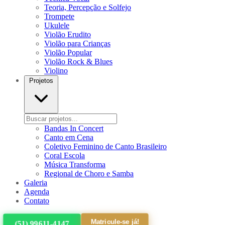
Teoria, Percepção e Solfejo
Trompete
Ukulele
Violão Erudito
Violão para Crianças
Violão Popular
Violão Rock & Blues
Violino
Projetos
Bandas In Concert
Canto em Cena
Coletivo Feminino de Canto Brasileiro
Coral Escola
Música Transforma
Regional de Choro e Samba
Galeria
Agenda
Contato
Matricule-se já!
(51) 99611-4147