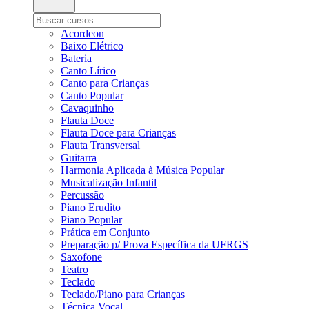
Acordeon
Baixo Elétrico
Bateria
Canto Lírico
Canto para Crianças
Canto Popular
Cavaquinho
Flauta Doce
Flauta Doce para Crianças
Flauta Transversal
Guitarra
Harmonia Aplicada à Música Popular
Musicalização Infantil
Percussão
Piano Erudito
Piano Popular
Prática em Conjunto
Preparação p/ Prova Específica da UFRGS
Saxofone
Teatro
Teclado
Teclado/Piano para Crianças
Técnica Vocal