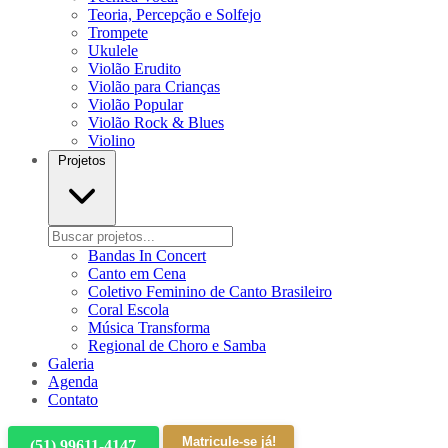
Teoria, Percepção e Solfejo
Trompete
Ukulele
Violão Erudito
Violão para Crianças
Violão Popular
Violão Rock & Blues
Violino
Projetos
Bandas In Concert
Canto em Cena
Coletivo Feminino de Canto Brasileiro
Coral Escola
Música Transforma
Regional de Choro e Samba
Galeria
Agenda
Contato
Matricule-se já!
(51) 99611-4147