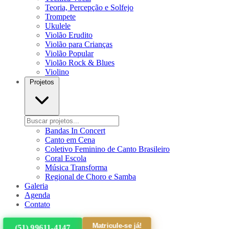
Teoria, Percepção e Solfejo
Trompete
Ukulele
Violão Erudito
Violão para Crianças
Violão Popular
Violão Rock & Blues
Violino
Projetos
Bandas In Concert
Canto em Cena
Coletivo Feminino de Canto Brasileiro
Coral Escola
Música Transforma
Regional de Choro e Samba
Galeria
Agenda
Contato
Matricule-se já!
(51) 99611-4147