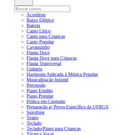
Acordeon
Baixo Elétrico
Bateria
Canto Lírico
Canto para Crianças
Canto Popular
Cavaquinho
Flauta Doce
Flauta Doce para Crianças
Flauta Transversal
Guitarra
Harmonia Aplicada à Música Popular
Musicalização Infantil
Percussão
Piano Erudito
Piano Popular
Prática em Conjunto
Preparação p/ Prova Específica da UFRGS
Saxofone
Teatro
Teclado
Teclado/Piano para Crianças
Técnica Vocal