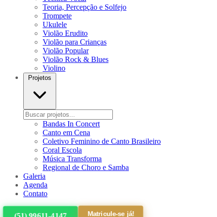
Teoria, Percepção e Solfejo
Trompete
Ukulele
Violão Erudito
Violão para Crianças
Violão Popular
Violão Rock & Blues
Violino
Projetos
Bandas In Concert
Canto em Cena
Coletivo Feminino de Canto Brasileiro
Coral Escola
Música Transforma
Regional de Choro e Samba
Galeria
Agenda
Contato
Matricule-se já!
(51) 99611-4147