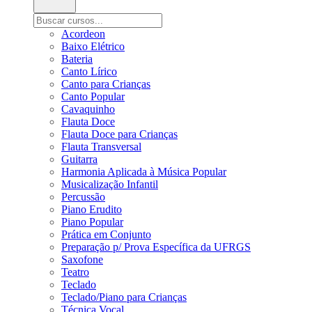
Acordeon
Baixo Elétrico
Bateria
Canto Lírico
Canto para Crianças
Canto Popular
Cavaquinho
Flauta Doce
Flauta Doce para Crianças
Flauta Transversal
Guitarra
Harmonia Aplicada à Música Popular
Musicalização Infantil
Percussão
Piano Erudito
Piano Popular
Prática em Conjunto
Preparação p/ Prova Específica da UFRGS
Saxofone
Teatro
Teclado
Teclado/Piano para Crianças
Técnica Vocal