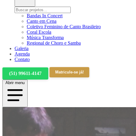
Bandas In Concert
Canto em Cena
Coletivo Feminino de Canto Brasileiro
Coral Escola
Música Transforma
Regional de Choro e Samba
Galeria
Agenda
Contato
Matricule-se já!
(51) 99611-4147
Abrir menu