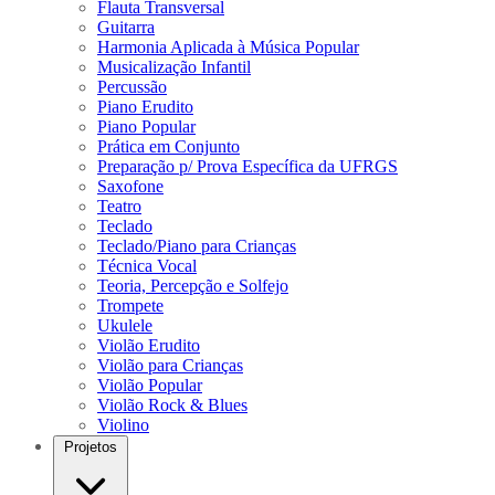
Flauta Transversal
Guitarra
Harmonia Aplicada à Música Popular
Musicalização Infantil
Percussão
Piano Erudito
Piano Popular
Prática em Conjunto
Preparação p/ Prova Específica da UFRGS
Saxofone
Teatro
Teclado
Teclado/Piano para Crianças
Técnica Vocal
Teoria, Percepção e Solfejo
Trompete
Ukulele
Violão Erudito
Violão para Crianças
Violão Popular
Violão Rock & Blues
Violino
Projetos