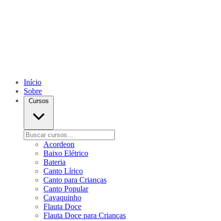
Início
Sobre
Cursos
Acordeon
Baixo Elétrico
Bateria
Canto Lírico
Canto para Crianças
Canto Popular
Cavaquinho
Flauta Doce
Flauta Doce para Crianças