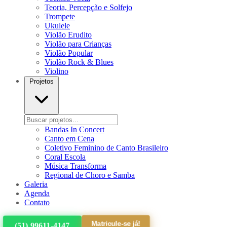
Teoria, Percepção e Solfejo
Trompete
Ukulele
Violão Erudito
Violão para Crianças
Violão Popular
Violão Rock & Blues
Violino
Projetos
Bandas In Concert
Canto em Cena
Coletivo Feminino de Canto Brasileiro
Coral Escola
Música Transforma
Regional de Choro e Samba
Galeria
Agenda
Contato
Matricule-se já!
(51) 99611-4147