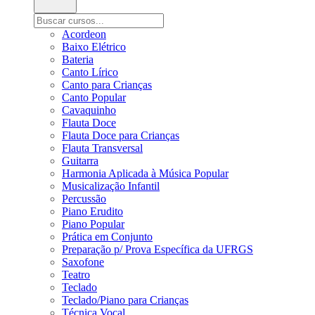
Acordeon
Baixo Elétrico
Bateria
Canto Lírico
Canto para Crianças
Canto Popular
Cavaquinho
Flauta Doce
Flauta Doce para Crianças
Flauta Transversal
Guitarra
Harmonia Aplicada à Música Popular
Musicalização Infantil
Percussão
Piano Erudito
Piano Popular
Prática em Conjunto
Preparação p/ Prova Específica da UFRGS
Saxofone
Teatro
Teclado
Teclado/Piano para Crianças
Técnica Vocal