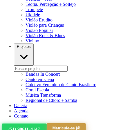
Teoria, Percepção e Solfejo
Trompete
Ukulele
Violão Erudito
Violão para Crianças
Violão Popular
Violão Rock & Blues
Violino
Projetos
Bandas In Concert
Canto em Cena
Coletivo Feminino de Canto Brasileiro
Coral Escola
Música Transforma
Regional de Choro e Samba
Galeria
Agenda
Contato
Matricule-se já!
(51) 99611-4147