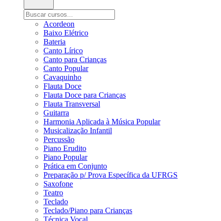
Acordeon
Baixo Elétrico
Bateria
Canto Lírico
Canto para Crianças
Canto Popular
Cavaquinho
Flauta Doce
Flauta Doce para Crianças
Flauta Transversal
Guitarra
Harmonia Aplicada à Música Popular
Musicalização Infantil
Percussão
Piano Erudito
Piano Popular
Prática em Conjunto
Preparação p/ Prova Específica da UFRGS
Saxofone
Teatro
Teclado
Teclado/Piano para Crianças
Técnica Vocal