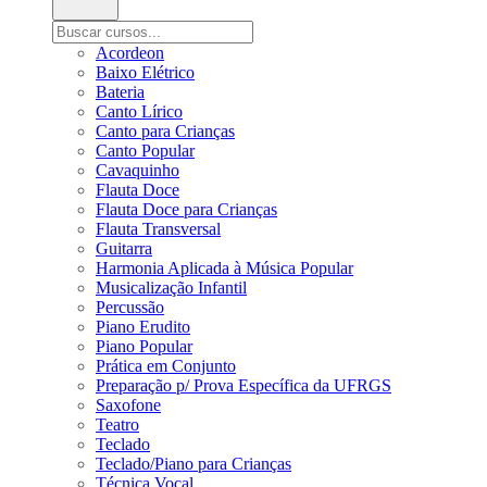
Acordeon
Baixo Elétrico
Bateria
Canto Lírico
Canto para Crianças
Canto Popular
Cavaquinho
Flauta Doce
Flauta Doce para Crianças
Flauta Transversal
Guitarra
Harmonia Aplicada à Música Popular
Musicalização Infantil
Percussão
Piano Erudito
Piano Popular
Prática em Conjunto
Preparação p/ Prova Específica da UFRGS
Saxofone
Teatro
Teclado
Teclado/Piano para Crianças
Técnica Vocal