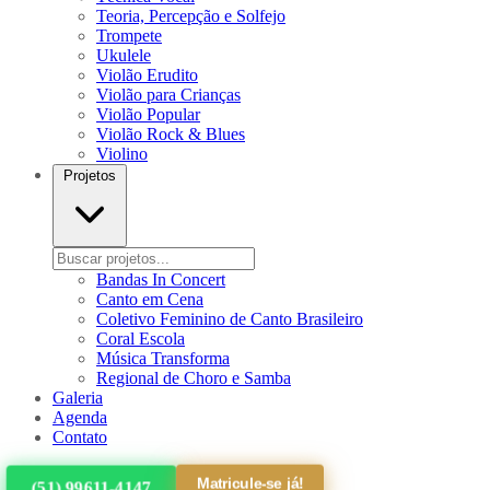
Teoria, Percepção e Solfejo
Trompete
Ukulele
Violão Erudito
Violão para Crianças
Violão Popular
Violão Rock & Blues
Violino
Projetos
Bandas In Concert
Canto em Cena
Coletivo Feminino de Canto Brasileiro
Coral Escola
Música Transforma
Regional de Choro e Samba
Galeria
Agenda
Contato
Matricule-se já!
(51) 99611-4147