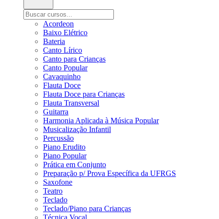
Acordeon
Baixo Elétrico
Bateria
Canto Lírico
Canto para Crianças
Canto Popular
Cavaquinho
Flauta Doce
Flauta Doce para Crianças
Flauta Transversal
Guitarra
Harmonia Aplicada à Música Popular
Musicalização Infantil
Percussão
Piano Erudito
Piano Popular
Prática em Conjunto
Preparação p/ Prova Específica da UFRGS
Saxofone
Teatro
Teclado
Teclado/Piano para Crianças
Técnica Vocal