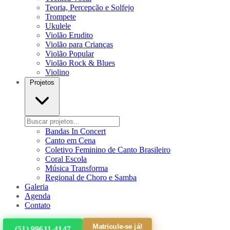
Teoria, Percepção e Solfejo
Trompete
Ukulele
Violão Erudito
Violão para Crianças
Violão Popular
Violão Rock & Blues
Violino
Projetos
Bandas In Concert
Canto em Cena
Coletivo Feminino de Canto Brasileiro
Coral Escola
Música Transforma
Regional de Choro e Samba
Galeria
Agenda
Contato
Matricule-se já!
(51) 99611-4147